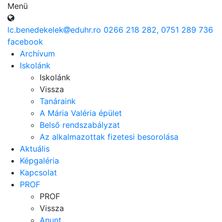
Menü
lc.benedekelek
eduhr.ro
0266 218 282, 0751 289 736
facebook
Archívum
Iskolánk
Iskolánk
Vissza
Tanáraink
A Mária Valéria épület
Belső rendszabályzat
Az alkalmazottak fizetesi besorolása
Aktuális
Képgaléria
Kapcsolat
PROF
PROF
Vissza
Anunț