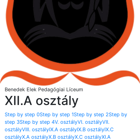
Benedek Elek Pedagógiai Líceum
XII.A osztály
Step by step 0
Step by step 1
Step by step 2
Step by
step 3
Step by step 4
V. osztály
VI. osztály
VII.
osztály
VIII. osztály
IX.A osztály
IX.B osztály
IX.C
osztály
X.A osztály
X.B osztály
X.C osztály
XI.A