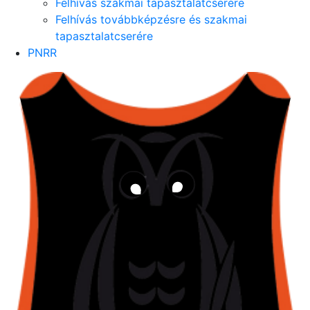
Felhívás szakmai tapasztalatcserére
Felhívás továbbképzésre és szakmai
tapasztalatcserére
PNRR