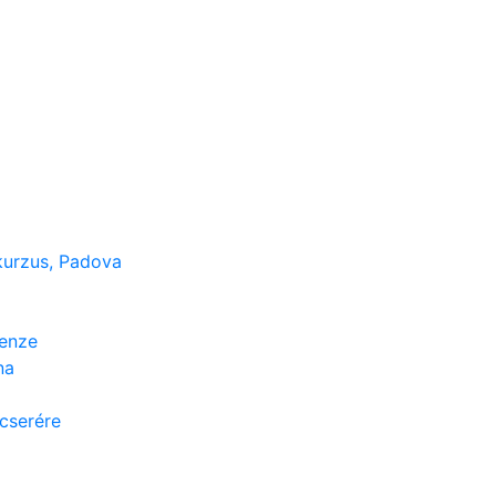
kurzus, Padova
renze
na
cserére