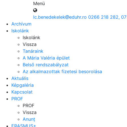
Menü
lc.benedekelek
eduhr.ro
0266 218 282, 07
Archívum
Iskolánk
Iskolánk
Vissza
Tanáraink
A Mária Valéria épület
Belső rendszabályzat
Az alkalmazottak fizetesi besorolása
Aktuális
Képgaléria
Kapcsolat
PROF
PROF
Vissza
Anunț
ERASMUS+