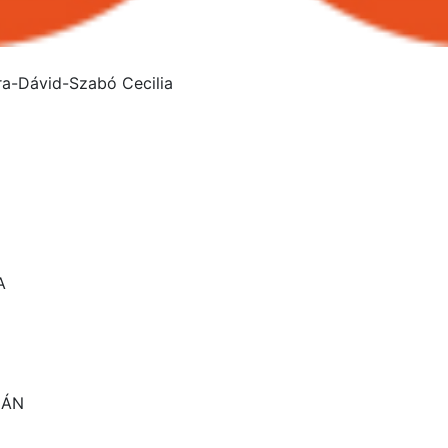
ra-Dávid-Szabó Cecilia
A
LÁN