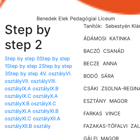
Benedek Elek Pedagógiai Líceum
Step by
Tanítók: Sebestyén Klá
ÁDÁMOSI KATINKA
step 2
BACZÓ CSANÁD
Step by step 0
Step by step
BECZE ANNA
1
Step by step 2
Step by step
3
Step by step 4
V. osztály
VI.
BODÓ SÁRA
osztály
VII. osztály
VIII.
osztály
IX.A osztály
IX.B
CSÁKI ZSOLNA-REGIN
osztály
IX.C osztály
X.A
ESZTÁNY MAGOR
osztály
X.B osztály
X.C
osztály
XI.A osztály
XI.B
FARKAS VINCE
osztály
XI.C osztály
XII.A
osztály
XII.B osztály
FAZAKAS-TÓFALVI ZA
GÁLFI MAGOR