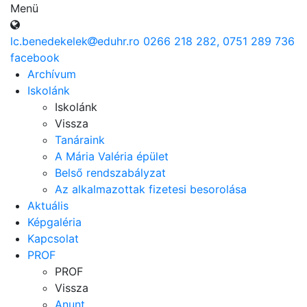
Menü
lc.benedekelek
eduhr.ro
0266 218 282, 0751 289 736
facebook
Archívum
Iskolánk
Iskolánk
Vissza
Tanáraink
A Mária Valéria épület
Belső rendszabályzat
Az alkalmazottak fizetesi besorolása
Aktuális
Képgaléria
Kapcsolat
PROF
PROF
Vissza
Anunț