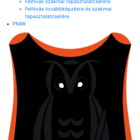
Felhívás szakmai tapasztalatcserére
Felhívás továbbképzésre és szakmai
tapasztalatcserére
PNRR